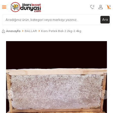
0
0
Ara
Anasayfa
BALLAR
Kars Petek Balı 2.2kg-2.4kg