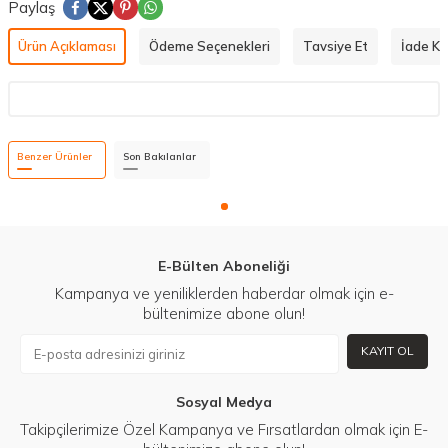
Paylaş
Ürün Açıklaması
Ödeme Seçenekleri
Tavsiye Et
İade Koş
Benzer Ürünler
Son Bakılanlar
E-Bülten Aboneliği
Kampanya ve yeniliklerden haberdar olmak için e-
bültenimize abone olun!
KAYIT OL
Sosyal Medya
Takipçilerimize Özel Kampanya ve Fırsatlardan olmak için E-