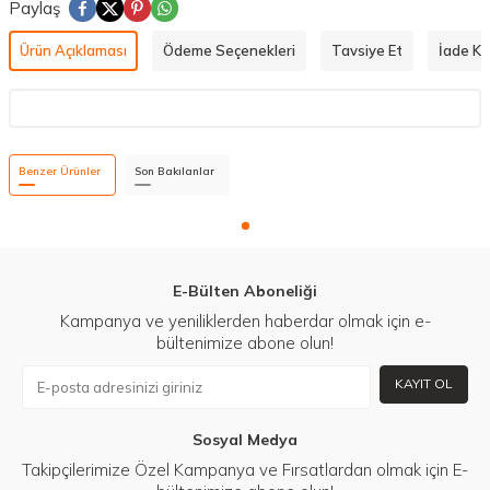
Paylaş
Ürün Açıklaması
Ödeme Seçenekleri
Tavsiye Et
İade Koş
Benzer Ürünler
Son Bakılanlar
E-Bülten Aboneliği
Kampanya ve yeniliklerden haberdar olmak için e-
bültenimize abone olun!
KAYIT OL
Sosyal Medya
Takipçilerimize Özel Kampanya ve Fırsatlardan olmak için E-