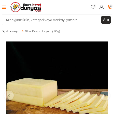
0
0
Ara
Anasayfa
Blok Kaşar Peyniri (1Kg)