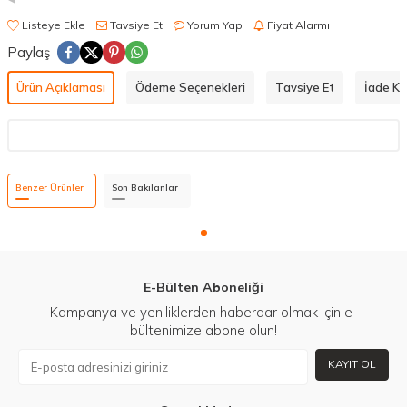
Listeye Ekle
Tavsiye Et
Yorum Yap
Fiyat Alarmı
Paylaş
Ürün Açıklaması
Ödeme Seçenekleri
Tavsiye Et
İade Koş
Benzer Ürünler
Son Bakılanlar
E-Bülten Aboneliği
Kampanya ve yeniliklerden haberdar olmak için e-
bültenimize abone olun!
KAYIT OL