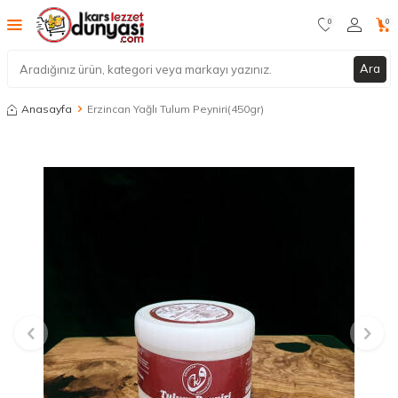
0
0
Ara
Anasayfa
Erzincan Yağlı Tulum Peyniri(450gr)